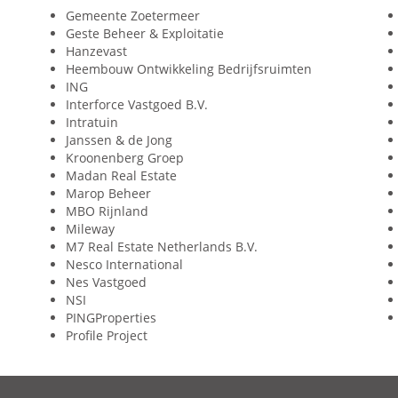
Gemeente Zoetermeer
Geste Beheer & Exploitatie
Hanzevast
Heembouw Ontwikkeling Bedrijfsruimten
ING
Interforce Vastgoed B.V.
Intratuin
Janssen & de Jong
Kroonenberg Groep
Madan Real Estate
Marop Beheer
MBO Rijnland
Mileway
M7 Real Estate Netherlands B.V.
Nesco International
Nes Vastgoed
NSI
PINGProperties
Profile Project