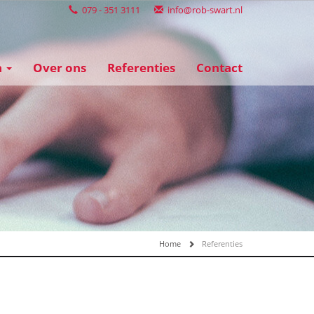
079 - 351 3111
info@rob-swart.nl
n
Over ons
Referenties
Contact
Home
Referenties