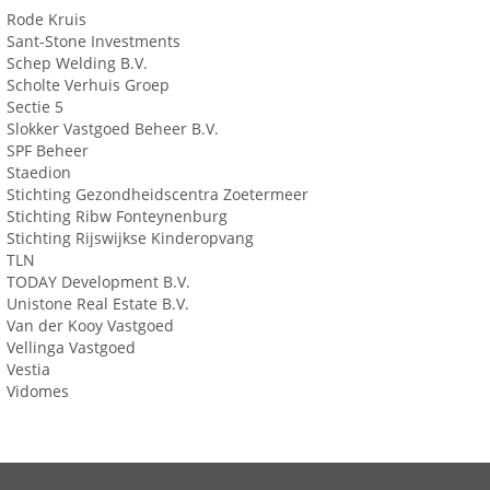
Rode Kruis
Sant-Stone Investments
Schep Welding B.V.
Scholte Verhuis Groep
Sectie 5
Slokker Vastgoed Beheer B.V.
SPF Beheer
Staedion
Stichting Gezondheidscentra Zoetermeer
Stichting Ribw Fonteynenburg
Stichting Rijswijkse Kinderopvang
TLN
TODAY Development B.V.
Unistone Real Estate B.V.
Van der Kooy Vastgoed
Vellinga Vastgoed
Vestia
Vidomes