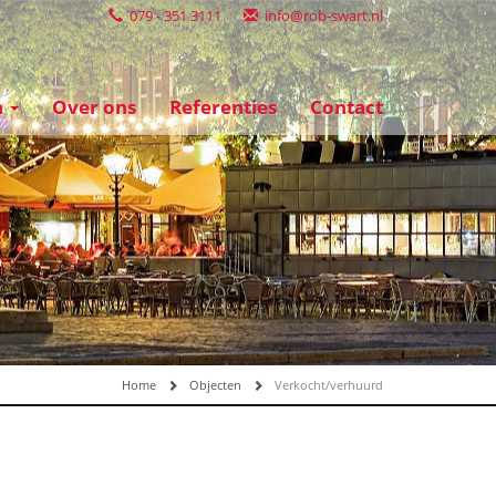
079 - 351 3111
info@rob-swart.nl
n
Over ons
Referenties
Contact
Home
Objecten
Verkocht/verhuurd