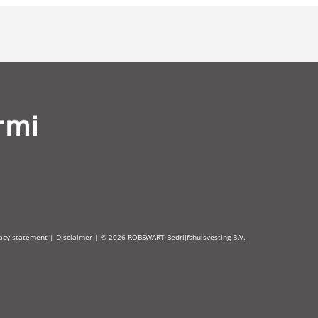
vacy statement
|
Disclaimer
| © 2026 ROBSWART Bedrijfshuisvesting B.V.