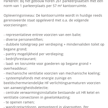
Parkeren: Bij het gebouw horen 261 parkeerplaatsen met een
norm van 1 parkeerplaats per 57 m² kantoorruimte.
Opleveringsniveau: De kantoorruimte wordt in huidige reeds
gerenoveerde staat opgeleverd met o.a. de volgende
voorzieningen:
- representatieve entree voorzien van een balie;
- diverse personenliften;
- dubbele toiletgroep per verdieping + mindervaliden toilet op
begane grond;
- pantry mogelijkheid per verdieping;
- bedrijfsrestaurant;
- laad- en losruimte voor goederen op begane grond +
overheaddeur;
- mechanische ventilatie voorzien van mechanische koeling;
- systeemplafonds met energie zuinige en
beeldschermvriendelijke HF verlichtingsarmaturen voorzien
van aanwezigheidsdetectie;
- centrale verwarmingsinstallatie bestaande uit HR ketel en
ventilatie convectoren in gevelomkasting;
- te openen ramen;
- wandcontactdozen, gemonteerd in vloerpotten. Per