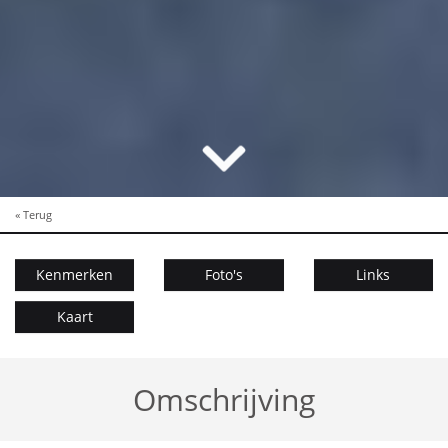
« Terug
Kenmerken
Foto's
Links
Kaart
Omschrijving