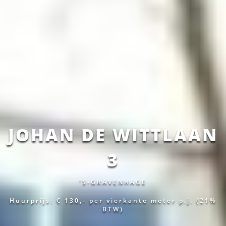
JOHAN DE WITTLAAN
3
'S-GRAVENHAGE
Huurprijs: € 130,-
per vierkante meter p.j.
(21%
BTW)