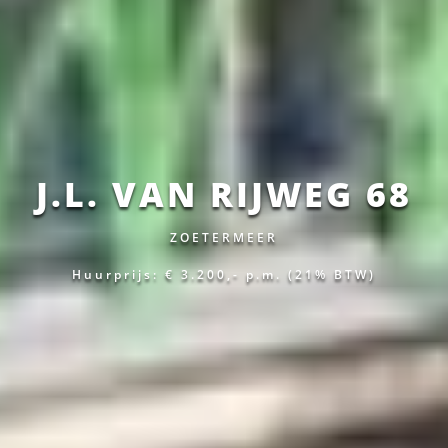
J.L. VAN RIJWEG 68
ZOETERMEER
Huurprijs: € 3.200,-
p.m.
(21% BTW)