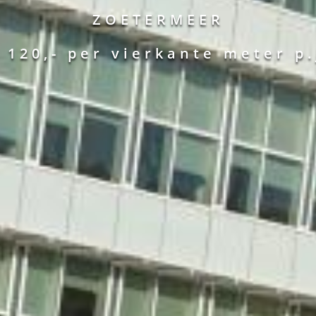
ZOETERMEER
€ 120,-
per vierkante meter p.