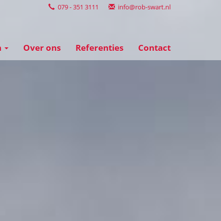
079 - 351 3111
info@rob-swart.nl
n
Over ons
Referenties
Contact