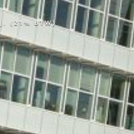
j.
(21% BTW)