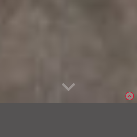
« Terug
Kenmerken
Foto's
Kaart