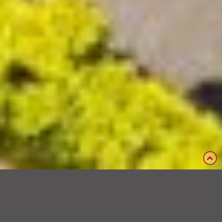
« Terug
Kenmerken
Foto's
Kaart