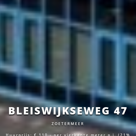
BLEISWIJKSEWEG 47
ZOETERMEER
Huurprijs: € 110,-
per vierkante meter p.j.
(21%